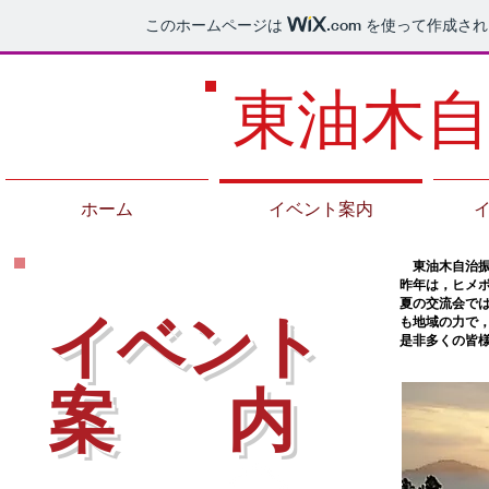
このホームページは
.com
を使って作成され
東油木
ホーム
イベント案内
東油木自治
昨年は，ヒメ
夏の交流会で
イベント
も地域の力で
是非多くの皆
案 内